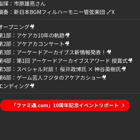
指揮：市原雄亮さん
演奏：新日本BGMフィルハーモニー管弦楽団
🔗X
オープニング🎥
第1部：アケアカ10年の軌跡🎥
第2部：アケアカコンサート🎥
第3部：アーケードアーカイブス新情報発表！🎥
第4部：第1回 アーケードアーカイブスアワード 授賞式🎥
第5部：スペシャル対談！ 桜井政博氏 × 神谷英樹氏🎥
第6部：ゲーム芸人フジタのアケアカショー🎥
エンディング🎥
「ファミ通.com」10周年記念イベントリポート