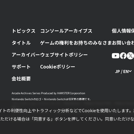
トピックス
コンソールアーカイブス
個人情報
タイトル
ゲームの権利をお持ちのみなさま
お問い合
アーカイバー
ウェブサイトポリシー
サポート
Cookieポリシー
JP / EN
会社概要
Arcade Archives Series Produced by HAMSTER Corporation
Nintendo Switchのロゴ・Nintendo Switchは任天堂の商標です。
“プレイステーション ファミリーマーク”、“PlayStation”、“PS5ロゴ”および“PS5”、“PS4
標です。
トの利便性向上やトラフィック分析などでCookieを使用いたします
“WindowsロゴおよびWindows”、“XboxロゴおよびXbox”、“Xbox OneおよびXbox Oneロゴ”、“Xbo
いただける場合は「同意する」ボタンを押してください。同意いただけない
©HAMSTER Corporation