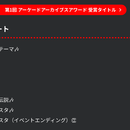
第1回 アーケードアーカイブスアワード 受賞タイトル
ート
テーマ🎶
伝説🎶
スタ🎶
スタ（イベントエンディング）👏