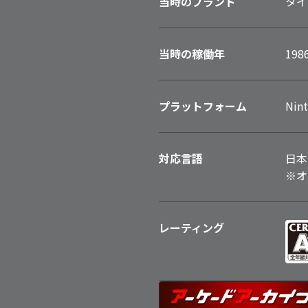
当時のブランド
タイ
当時の稼働年
198
プラットフォーム
Nint
対応言語
日本
※オ
レーティング