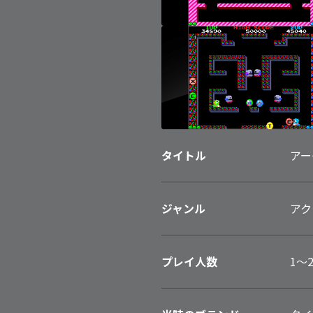
タイトル
アー
ジャンル
アク
プレイ人数
1～