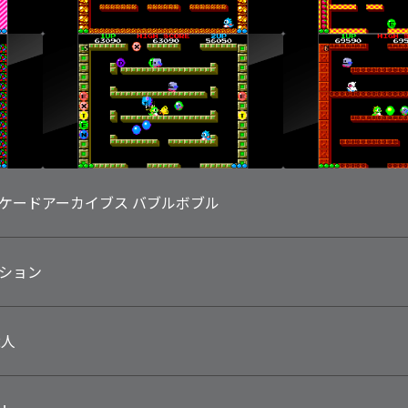
ケードアーカイブス バブルボブル
ション
2人