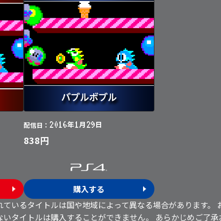
2016
1
29
年
月
日
配信日：
838円
購入する
れているタイトルは国や地域によって異なる場合があります。 
ないタイトルは購入することができません。 あらかじめご了承