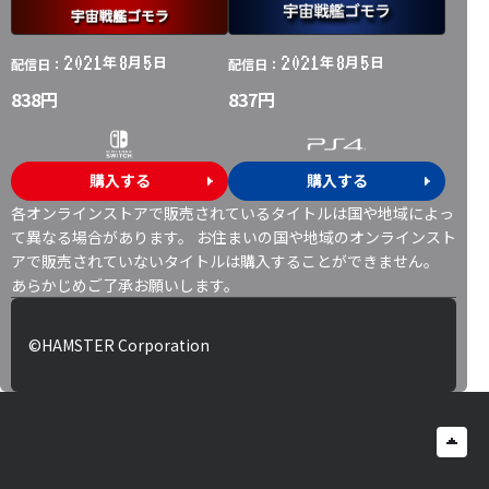
2021
8
5
2021
8
5
年
月
日
年
月
日
配信日：
配信日：
838円
837円
購入する
購入する
各オンラインストアで販売されているタイトルは国や地域によっ
て異なる場合があります。 お住まいの国や地域のオンラインスト
アで販売されていないタイトルは購入することができません。
あらかじめご了承お願いします。
©HAMSTER Corporation