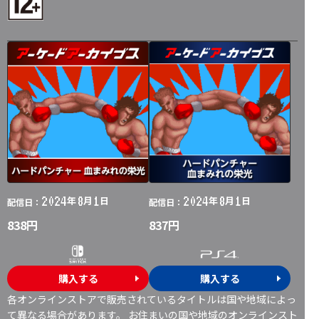
2024
8
1
2024
8
1
年
月
日
年
月
日
配信日：
配信日：
838円
837円
購入する
購入する
各オンラインストアで販売されているタイトルは国や地域によっ
て異なる場合があります。 お住まいの国や地域のオンラインスト