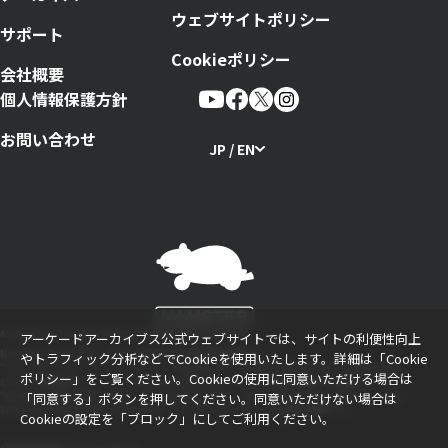
ウェブサイトポリシー
サポート
Cookieポリシー
会社概要
個人情報保護方針
お問い合わせ
JP / EN
Arcade Archives Series Produced by HAMSTER Corporation
アーケードアーカイブス公式ウェブサイトでは、サイトの利便性向上
Nintendo Switchのロゴ・Nintendo Switchは任天堂の商標です。
やトラフィック分析などでCookieを使用いたします。詳細は「
Cookie
“プレイステーション ファミリーマーク”、“PlayStation”、“PS5ロゴ”および“PS5”、“PS4ロゴ”およ
ポリシー
」をご覧ください。Cookieの使用に同意いただける場合は
び“PS4”は株式会社ソニー・インタラクティブエンタテインメントの登録商標または商標です。
“WindowsロゴおよびWindows”、“XboxロゴおよびXbox”、“Xbox OneおよびXbox Oneロゴ”、“Xbox
「同意する」ボタンを押してください。同意いただけない場合は
Series X|SロゴおよびXbox Series X|S”は、マイクロソフト グループの企業の商標です。
Cookieの設定を「ブロック」にしてご利用ください。