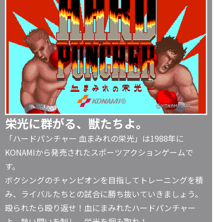
栄光に群がる、獣たちよ。
「ハードパンチャー 血まみれの栄光」は1988年に
KONAMIから発売されたスポーツアクションゲームで
す。
ボクシングのチャンピオンを目指してトレーニングを積
み、ライバルたちとの試合に勝ち抜いていきましょう。
殴られたら殴り返せ！血にまみれたハードパンチャー
よ、熱い闘いを制し、栄光を掴み取れ！