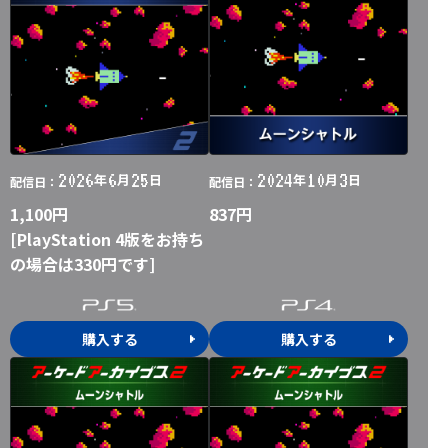
2026
6
25
2024
10
3
年
月
日
年
月
日
配信日：
配信日：
1,100円
837円
[PlayStation 4版をお持ち
の場合は330円です]
購入する
購入する