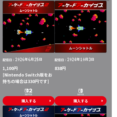
2026
6
25
2024
10
3
年
月
日
年
月
日
配信日：
配信日：
1,100円
838円
[Nintendo Switch版をお
持ちの場合は330円です]
購入する
購入する