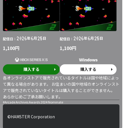
2026
6
25
2026
6
25
年
月
日
年
月
日
配信日：
配信日：
1,100円
1,100円
購入する
購入する
各オンラインストアで販売されているタイトルは国や地域によっ
て異なる場合があります。 お住まいの国や地域のオンラインスト
アで販売されていないタイトルは購入することができません。
あらかじめご了承お願いします。
#Arcade Archives Awards 2024 Nominate
©HAMSTER Corporation