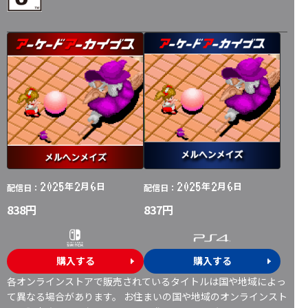
2025
2
6
2025
2
6
年
月
日
年
月
日
配信日：
配信日：
838円
837円
購入する
購入する
各オンラインストアで販売されているタイトルは国や地域によっ
て異なる場合があります。 お住まいの国や地域のオンラインスト