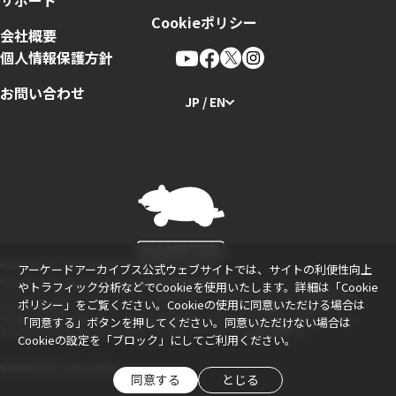
サポート
Cookieポリシー
会社概要
個人情報保護方針
お問い合わせ
JP / EN
Arcade Archives Series Produced by HAMSTER Corporation
アーケードアーカイブス公式ウェブサイトでは、サイトの利便性向上
Nintendo Switchのロゴ・Nintendo Switchは任天堂の商標です。
やトラフィック分析などでCookieを使用いたします。詳細は「
Cookie
“プレイステーション ファミリーマーク”、“PlayStation”、“PS5ロゴ”および“PS5”、“PS4ロゴ”およ
ポリシー
」をご覧ください。Cookieの使用に同意いただける場合は
び“PS4”は株式会社ソニー・インタラクティブエンタテインメントの登録商標または商標です。
「同意する」ボタンを押してください。同意いただけない場合は
“WindowsロゴおよびWindows”、“XboxロゴおよびXbox”、“Xbox OneおよびXbox Oneロゴ”、“Xbox
Series X|SロゴおよびXbox Series X|S”は、マイクロソフト グループの企業の商標です。
Cookieの設定を「ブロック」にしてご利用ください。
©HAMSTER Corporation
同意する
とじる