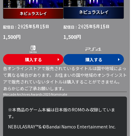
2025
5
15
2025
5
15
年
月
日
年
月
日
配信日：
配信日：
1,500円
1,500円
購入する
購入する
各オンラインストアで販売されているタイトルは国や地域によっ
て異なる場合があります。 お住まいの国や地域のオンラインスト
アで販売されていないタイトルは購入することができません。
あらかじめご了承お願いします。
#Arcade Archives Awards 2025 Nominate
※本商品のゲーム本編は日本版のROMのみ収録していま
す。
NEBULASRAY™& ©Bandai Namco Entertainment Inc.