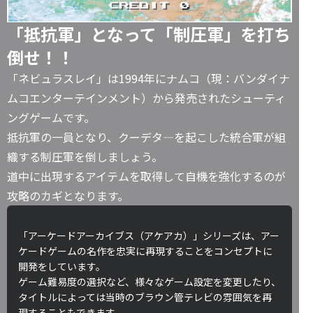
「抵抗軍」となって「制圧軍」を打ち
倒せ！！
「ネビュラスレイ」は1994年にナムコ（現：バンダイナ
ムコエンターテインメント）から発売されたシューティ
ングゲームです。
抵抗軍の一員となり、クーデタ―を起こした統合軍が組
織する制圧軍を倒しましょう。
道中に出現するアイテムを取得して自機を強化するのが
攻略のカギとなります。
「アーケードアーカイブス（アケアカ）」シリーズは、アー
ケードゲームの名作を忠実に再現することをコンセプトに
開発をしています。
ゲーム難易度の選択など、様々なゲーム設定を変更したり、
タイトルによっては当時のブラウン管テレビの雰囲気を再
現することもできます。