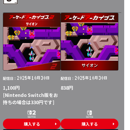
2025
10
30
2025
10
30
年
月
日
年
月
日
配信日：
配信日：
1,100円
838円
[Nintendo Switch版をお
持ちの場合は330円です]
購入する
購入する