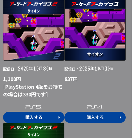
2025
10
30
2025
10
30
年
月
日
年
月
日
配信日：
配信日：
1,100円
837円
[PlayStation 4版をお持ち
の場合は330円です]
購入する
購入する