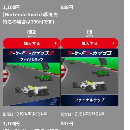
1,100円
838円
[Nintendo Switch版をお
持ちの場合は330円です]
購入する
購入する
2026
3
26
2026
3
26
年
月
日
年
月
日
配信日：
配信日：
1,100円
837円