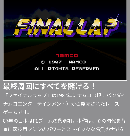
最終周回にすべてを賭けろ！
「ファイナルラップ」は1987年にナムコ（現：バンダイ
ナムコエンターテインメント）から発売されたレース
ゲームです。
87年の日本はF1ブームの黎明期。本作は、その時代を背
景に競技用マシンのパワーとストイックな勝負の世界を