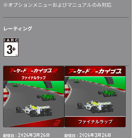
※オプションメニューおよびマニュアルのみ対応
レーティング
2026
3
26
2026
3
26
年
月
日
年
月
日
配信日：
配信日：