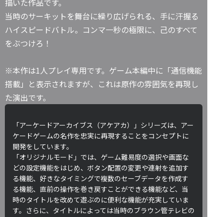
描いた作品です。
当時のサーキットを舞台に繰り広げられる、手に汗握る
ハイスピードバトル。コンマ一秒の極限に、己のすべて
をぶつけろ！
※本作は1人プレイ専用です。ゲーム本編中に「通信機能
搭載」と表示されますが、これは原作の雰囲気を再現し
た演出です。
「アーケードアーカイブス（アケアカ）」シリーズは、アー
ケードゲームの名作を忠実に再現することをコンセプトに
開発をしています。
「オリジナルモード」では、ゲーム難易度の選択や画面な
どの設定機能をはじめ、ボタン配置の変更や連射を追加す
る機能、好きなタイミングで複数のセーブデータを作成す
る機能、直前の操作を巻き戻すことができる機能など、当
時のタイトルを改めて遊ぶのに便利な機能が充実していま
す。さらに、タイトルによっては当時のブラウン管テレビの