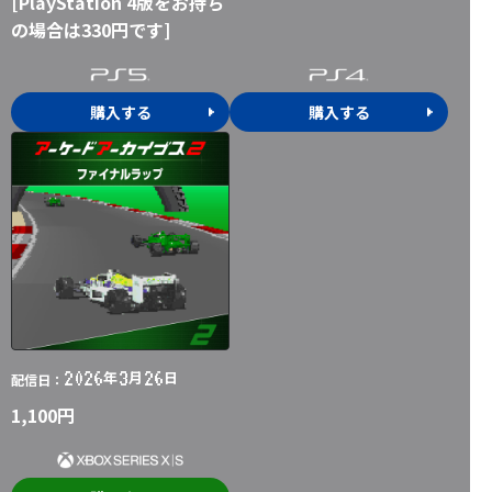
[PlayStation 4版をお持ち
の場合は330円です]
購入する
購入する
2026
3
26
年
月
日
配信日：
1,100円