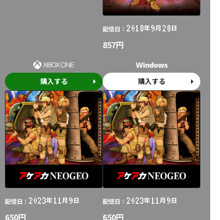
2018
9
28
年
月
日
配信日：
857円
購入する
購入する
2023
11
9
2023
11
9
年
月
日
年
月
日
配信日：
配信日：
650円
650円