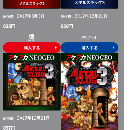
2017
3
3
2017
12
21
年
月
日
年
月
日
配信日：
配信日：
838円
838円
購入する
購入する
2017
12
21
年
月
日
配信日：
857円