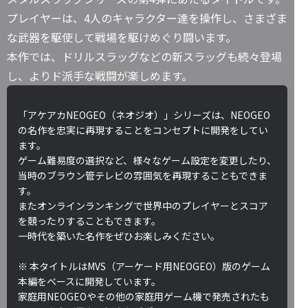
プレイヤーは、4人のキャラクター達を操作し、さまざま
な武器を駆使して戦場を駆けめぐり闘います。
本作では、ドリルスラッグなどの新スラッグも続々登場
し、よりド派手な戦闘が楽しめます。
「アケアカNEOGEO（ネオジオ）」シリーズは、NEOGEO
の名作を忠実に再現することをコンセプトに開発をしてい
ます。
ゲーム難易度の選択など、様々なゲーム設定を変更したり、
当時のブラウン管テレビの雰囲気を再現することもできま
す。
またオンラインランキングで世界中のプレイヤーとスコア
を競ったりすることもできます。
一時代を築いた名作をぜひお楽しみください。
※ 本タイトルはMVS（アーケード用NEOGEO）版のゲーム
本編をベースに開発しています。
家庭用NEOGEOやその他の家庭用ゲーム機で発売されたも