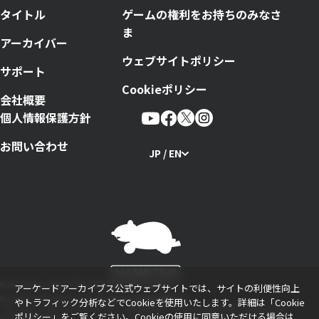
タイトル
ゲームの権利をお持ちのみなさ
ま
アーカイバー
ウェブサイトポリシー
サポート
Cookieポリシー
会社概要
個人情報保護方針
お問い合わせ
JP / EN
Arcade Archives Series Produced by HAMSTER Corporation
アーケードアーカイブス公式ウェブサイトでは、サイトの利便性向上
Nintendo Switchのロゴ・Nintendo Switchは任天堂の商標です。
やトラフィック分析などでCookieを使用いたします。詳細は「
Cookie
“プレイステーション ファミリーマーク”、“PlayStation”、“PS5ロゴ”および“PS5”、“PS4ロゴ”およ
ポリシー
」をご覧ください。Cookieの使用に同意いただける場合は
び“PS4”は株式会社ソニー・インタラクティブエンタテインメントの登録商標または商標です。