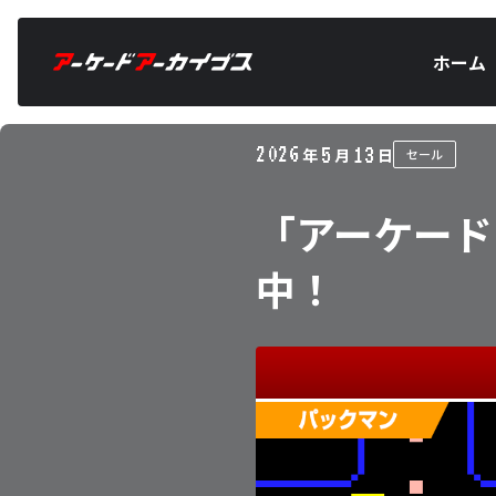
ホーム
2026
5
13
年
月
日
セール
「アーケード
中！