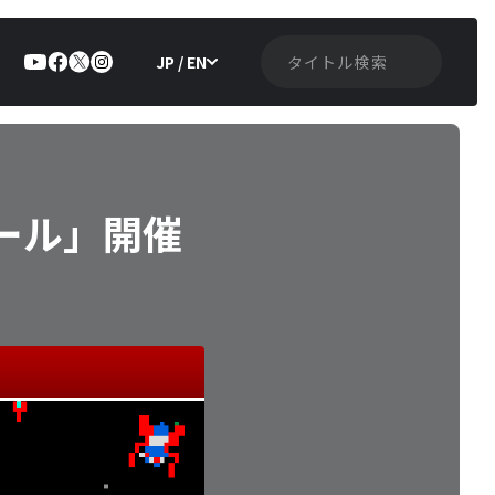
JP / EN
ール」開催