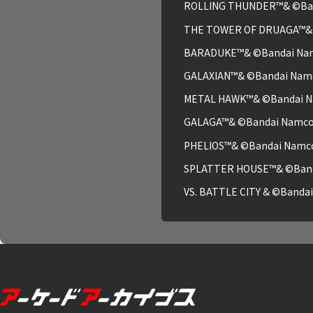
ROLLING THUNDER™& ©Band
THE TOWER OF DRUAGA™& ©
BARADUKE™& ©Bandai Namc
GALAXIAN™& ©Bandai Namco
METAL HAWK™& ©Bandai Na
GALAGA™& ©Bandai Namco 
PHELIOS™& ©Bandai Namco 
SPLATTER HOUSE™& ©Banda
VS. BATTLE CITY & ©Bandai