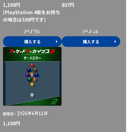
1,100円
837円
[PlayStation 4版をお持ち
の場合は330円です]
購入する
購入する
2026
6
11
年
月
日
配信日：
1,100円