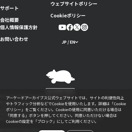
ウェブサイトポリシー
サポート
Cookieポリシー
会社概要
個人情報保護方針
お問い合わせ
JP / EN
Arcade Archives Series Produced by HAMSTER Corporation
アーケードアーカイブス公式ウェブサイトでは、サイトの利便性向上
Nintendo Switchのロゴ・Nintendo Switchは任天堂の商標です。
やトラフィック分析などでCookieを使用いたします。詳細は「
Cookie
“プレイステーション ファミリーマーク”、“PlayStation”、“PS5ロゴ”および“PS5”、“PS4ロゴ”およ
ポリシー
」をご覧ください。Cookieの使用に同意いただける場合は
び“PS4”は株式会社ソニー・インタラクティブエンタテインメントの登録商標または商標です。
「同意する」ボタンを押してください。同意いただけない場合は
“WindowsロゴおよびWindows”、“XboxロゴおよびXbox”、“Xbox OneおよびXbox Oneロゴ”、“Xbox
Series X|SロゴおよびXbox Series X|S”は、マイクロソフト グループの企業の商標です。
Cookieの設定を「ブロック」にしてご利用ください。
©HAMSTER Corporation