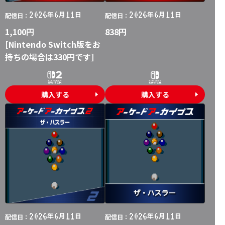
2026
6
11
2026
6
11
年
月
日
年
月
日
配信日：
配信日：
1,100円
838円
[Nintendo Switch版をお
持ちの場合は330円です]
購入する
購入する
2026
6
11
2026
6
11
年
月
日
年
月
日
配信日：
配信日：