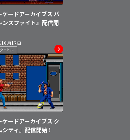
ーケードアーカイブス バ
レンスファイト』配信開
10
17
年
月
日
ムタイトル
ーケードアーカイブス ク
ムシティ』配信開始！