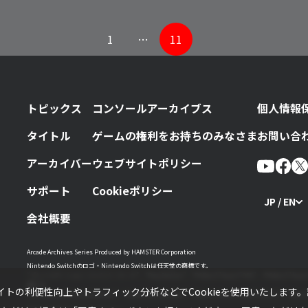
1
…
11
トピックス
コンソールアーカイブス
個人情報
タイトル
ゲームの権利をお持ちのみなさま
お問い合
アーカイバー
ウェブサイトポリシー
サポート
Cookieポリシー
JP / EN
会社概要
Arcade Archives Series Produced by HAMSTER Corporation
Nintendo Switchのロゴ・Nintendo Switchは任天堂の商標です。
“プレイステーション ファミリーマーク”、“PlayStation”、“PS5ロゴ”および“PS5”、“PS4
標です。
トの利便性向上やトラフィック分析などでCookieを使用いたします
“WindowsロゴおよびWindows”、“XboxロゴおよびXbox”、“Xbox OneおよびXbox Oneロゴ”、“Xbo