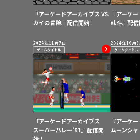
『アーケードアーカイブス VS.
『アーケー
カイの冒険』配信開始！
軋斗』配信
2024
11
7
2024
10
3
年
月
日
年
月
ゲームタイトル
ゲームタイトル
『アーケードアーカイブス
『アーケー
スーパーバレー’91』配信開
ムーンシャ
始！