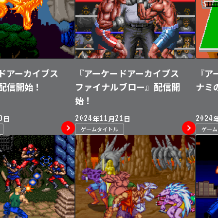
ドアーカイブス
『アーケードアーカイブス
『ア
配信開始！
ファイナルブロー』配信開
ナミ
始！
8
2024
11
21
2024
日
年
月
日
ゲームタイトル
ゲー