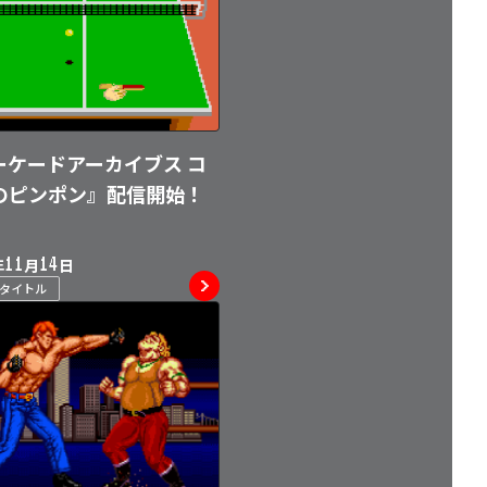
ーケードアーカイブス コ
のピンポン』配信開始！
11
14
年
月
日
ムタイトル