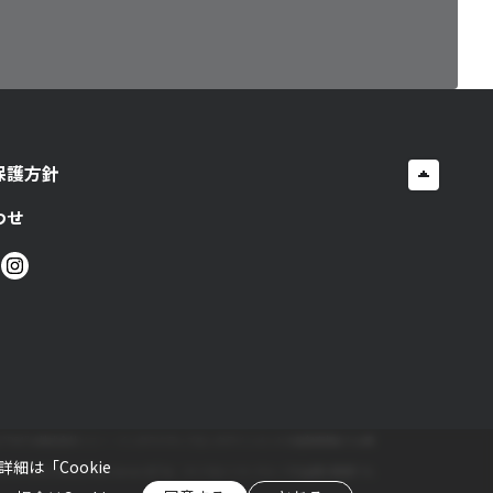
保護方針
わせ
ロゴ”および“PS4”は株式会社ソニー・インタラクティブエンタテインメントの登録商標または商
。詳細は「
Cookie
x Series X|SロゴおよびXbox Series X|S”は、マイクロソフト グループの企業の商標です。