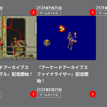
2024
9
26
2024
日
年
月
日
ゲームタイトル
ゲー
ドアーカイブス
『アーケードアーカイブス
グル』配信開始！
ファイナライザー』配信開
始！
2024
8
29
日
年
月
日
ゲームタイトル