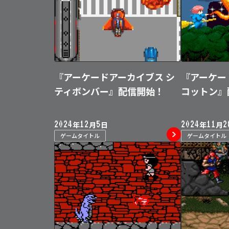
『アーケードアーカイブス シ
『アーケー
ティボンバー』配信開始！
コットン』
2024
12
5
2024
11
2
年
月
日
年
月
ゲームタイトル
ゲームタイトル