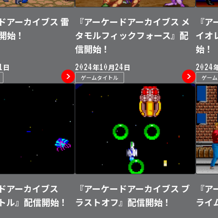
ドアーカイブス 雷
『アーケードアーカイブス メ
『ア
開始！
タモルフィックフォース』配
イオ
信開始！
始！
1
2024
10
24
2024
日
年
月
日
ゲームタイトル
ゲー
ドアーカイブス
『アーケードアーカイブス ブ
『ア
トル』配信開始！
ラストオフ』配信開始！
ライ